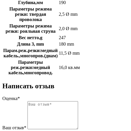
Глубина,мм
190
Параметры режима
резки: твердая
2,5 Ø mm
проволока
Параметры режима
2,0 Ø mm
резки: рояльная струна
Вес нетто,g
247
Длина 3, mm
180 mm
Парам.реж.резки:медный
11,5 Ø mm
кабель.,многопров.(диам)
Параметры
реж.резки:медный
16,0 кв.мм
кабель,многопровод.
Написать отзыв
Оценка*
Ваш отзыв*