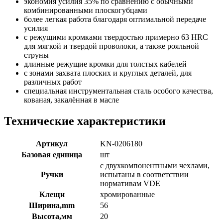
экономия усилия 35% по сравнению с обычными
комбинированными плоскогубцами
более легкая работа благодаря оптимальной передаче
усилия
с режущими кромками твердостью примерно 63 HRC
для мягкой и твердой проволоки, а также рояльной
струны
длинные режущие кромки для толстых кабелей
с зонами захвата плоских и круглых деталей, для
различных работ
специальная инструментальная сталь особого качества,
кованая, закалённая в масле
Технические характеристики
Артикул
KN-0206180
Базовая единица
шт
с двухкомпонентными чехлами,
Ручки
испытаны в соответствии
нормативам VDE
Клещи
хромированные
Ширина,mm
56
Высота,мм
20