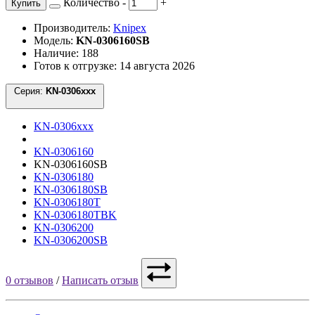
Количество
-
+
Купить
Производитель:
Knipex
Модель:
KN-0306160SB
Наличие: 188
Готов к отгрузке: 14 августа 2026
Серия:
KN-0306xxx
KN-0306xxx
KN-0306160
KN-0306160SB
KN-0306180
KN-0306180SB
KN-0306180T
KN-0306180TBK
KN-0306200
KN-0306200SB
0 отзывов
/
Написать отзыв