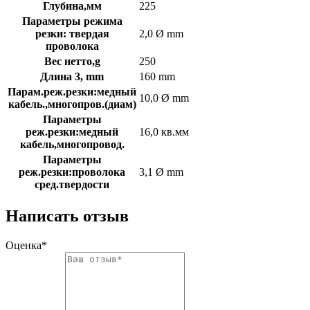
Глубина,мм
225
Параметры режима
резки: твердая
2,0 Ø mm
проволока
Вес нетто,g
250
Длина 3, mm
160 mm
Парам.реж.резки:медный
10,0 Ø mm
кабель.,многопров.(диам)
Параметры
реж.резки:медный
16,0 кв.мм
кабель,многопровод.
Параметры
реж.резки:проволока
3,1 Ø mm
сред.твердости
Написать отзыв
Оценка*