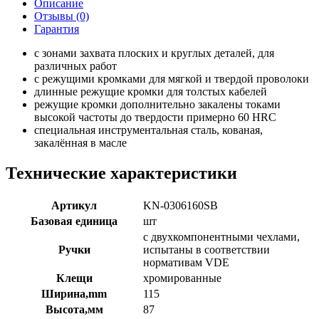
Описание
Отзывы (0)
Гарантия
с зонами захвата плоских и круглых деталей, для
различных работ
с режущими кромками для мягкой и твердой проволоки
длинные режущие кромки для толстых кабелей
режущие кромки дополнительно закалены токами
высокой частоты до твердости примерно 60 HRC
специальная инструментальная сталь, кованая,
закалённая в масле
Технические характеристики
Артикул
KN-0306160SB
Базовая единица
шт
с двухкомпонентными чехлами,
Ручки
испытаны в соответствии
нормативам VDE
Клещи
хромированные
Ширина,mm
115
Высота,мм
87