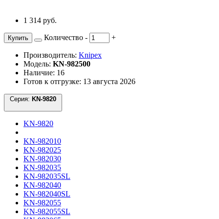
1 314 руб.
Количество
-
+
Купить
Производитель:
Knipex
Модель:
KN-982500
Наличие: 16
Готов к отгрузке: 13 августа 2026
Серия:
KN-9820
KN-9820
KN-982010
KN-982025
KN-982030
KN-982035
KN-982035SL
KN-982040
KN-982040SL
KN-982055
KN-982055SL