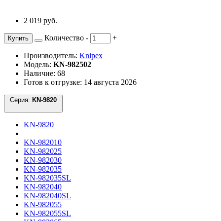
2 019 руб.
Количество
-
+
Купить
Производитель:
Knipex
Модель:
KN-982502
Наличие: 68
Готов к отгрузке: 14 августа 2026
Серия:
KN-9820
KN-9820
KN-982010
KN-982025
KN-982030
KN-982035
KN-982035SL
KN-982040
KN-982040SL
KN-982055
KN-982055SL