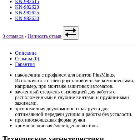
KN-982615
KN-982620
KN-982625
KN-982630
0 отзывов
/
Написать отзыв
Описание
Отзывы (0)
Гарантия
наконечник с профилем для винтов PlusMinus.
Используются с электроустановочными компонентами,
например, при монтаже защитных автоматов.
зауженный стержень с изоляцией для работы с
расположенными в глубине винтами и пружинными
зажимами.
эргономичная двухкомпонентная ручка для
оптимальной передачи усилия и работы без усталости.
противоскользящая форма ручки.
хромованадиевая /молибденовая сталь.
Технические характеристики