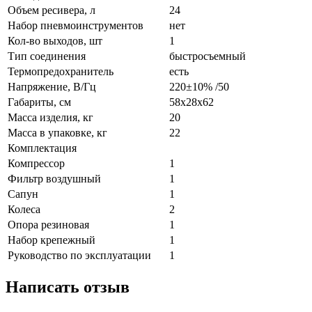
Объем ресивера, л
24
Набор пневмоинструментов
нет
Кол-во выходов, шт
1
Тип соединения
бы­стро­съем­ный
Термопредохранитель
есть
Напряжение, В/Гц
220±10% /50
Габариты, см
58х28х62
Масса изделия, кг
20
Масса в упаковке, кг
22
Комплектация
Компрессор
1
Фильтр воздушный
1
Сапун
1
Колеса
2
Опора резиновая
1
Набор крепежный
1
Руководство по эксплуатации
1
Написать отзыв