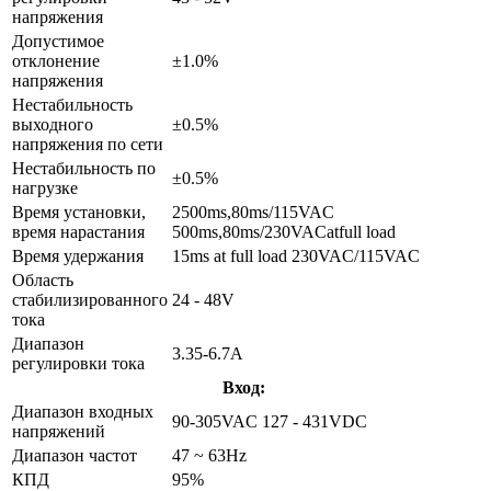
напряжения
Допустимое
отклонение
±1.0%
напряжения
Нестабильность
выходного
±0.5%
напряжения по сети
Нестабильность по
±0.5%
нагрузке
Время установки,
2500ms,80ms/115VAC
время нарастания
500ms,80ms/230VACatfull load
Время удержания
15ms at full load 230VAC/115VAC
Область
стабилизированного
24 - 48V
тока
Диапазон
3.35-6.7A
регулировки тока
Вход:
Диапазон входных
90-305VAC 127 - 431VDC
напряжений
Диапазон частот
47 ~ 63Hz
КПД
95%