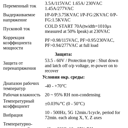
3.5A/115VAC 1.65A/ 230VAC
Переменный ток
1.45A/277VAC
Выдерживаемое
l/P-0/P:3.75KVAC l/P-FG:2KVAC 0/P-
напряжение
FG:1.5KVAC
COLD START 70A(twidth=1010μs
Пусковой ток
measured at 50% Ipeak) at 230VAC
Коррекция
PF>0.98/115VAC, PF>0.95/230VAC,
коэффициента
PF>0.94/277VAC at full load
мощности
Защита:
53.5 - 60V / Protection type : Shut down
Защита от
and latch off o/p voltage, re-power on to
перенапряжения
recover
Условия окр. среды:
Диапазон рабочих
-40 - +70°C
температур
Рабочая влажность
20 ~ 95% RH non-condensing
Температурный
±0.03%/°C (0 - 50°C)
коэффициент
10 - 500Hz, 5G 12min./1cycle, period for
Вибрация
72min. each along X, Y, Z axes
Температурно-