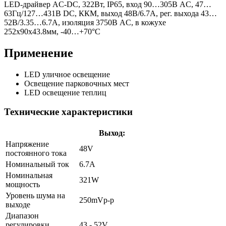
LED-драйвер AC-DC, 322Вт, IP65, вход 90…305В AC, 47…
63Гц/127…431В DC, ККМ, выход 48В/6.7А, рег. выхода 43…
52В/3.35…6.7А, изоляция 3750В AC, в кожухе
252х90х43.8мм, -40…+70°С
Применение
LED уличное освещение
Освещение парковочных мест
LED освещение теплиц
Технические характеристики
Выход:
Напряжение
48V
постоянного тока
Номинальный ток
6.7A
Номинальная
321W
мощность
Уровень шума на
250mVp-p
выходе
Диапазон
регулировки
43 - 52V