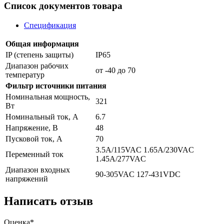
Список документов товара
Спецификация
Общая информация
IP (степень защиты)
IP65
Диапазон рабочих
от -40 до 70
температур
Фильтр источники питания
Номинальная мощность,
321
Вт
Номинальный ток, A
6.7
Напряжение, В
48
Пусковой ток, А
70
3.5A/115VAC 1.65A/230VAC
Переменный ток
1.45A/277VAC
Диапазон входных
90-305VAC 127-431VDC
напряжений
Написать отзыв
Оценка*