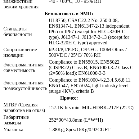
влажностный
-40 - +80°C, 10 - 95% RH
режим хранения
Безопасность и ЭМП:
UL8750, CSAC22.2 No. 250.0-08,
EN61347-1, EN61347-2-13 independent,
Стандарты
IP65 or IP67 (except for HLG-320H C
безопасности
type), J61347-1, J61347-2-13 (except for
HLG-320H C type) approved
Сопротивление
l/P-O/P, l/P-FG, O/P-FG: 100M Ohms /
изоляции
500VDC / 25°C/ 70% RH
Compliance to EN55015, EN55022
Электромагнитная
(CISPR22) Class B, EN61000-3-2 Class C
совместимость
(2=50% load); EN61000-3-3
Compliance to EN61000-4-2,3,4,5,6,8.11,
Электромагнитная
EN61547, EN55024, light industry level
помехоустойчивость
(surge 4KV), criteria B
Прочее:
MTBF (Средняя
157.1K hrs min. MIL-HDBK-217F (25°C)
наработка на отказ)
Габаритные
252*90*43.8mm (L*W*H)
размеры
Упаковка
1.88Kg; 8pcs/16Kg/0.92CUFT