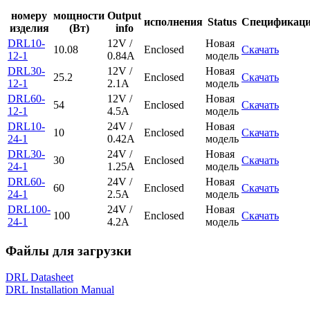
номеру
мощности
Output
исполнения
Status
Спецификац
изделия
(Вт)
info
DRL10-
12V /
Новая
10.08
Enclosed
Скачать
12-1
0.84A
модель
DRL30-
12V /
Новая
25.2
Enclosed
Скачать
12-1
2.1A
модель
DRL60-
12V /
Новая
54
Enclosed
Скачать
12-1
4.5A
модель
DRL10-
24V /
Новая
10
Enclosed
Скачать
24-1
0.42A
модель
DRL30-
24V /
Новая
30
Enclosed
Скачать
24-1
1.25A
модель
DRL60-
24V /
Новая
60
Enclosed
Скачать
24-1
2.5A
модель
DRL100-
24V /
Новая
100
Enclosed
Скачать
24-1
4.2A
модель
Файлы для загрузки
DRL Datasheet
DRL Installation Manual