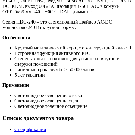
AC-DC, 240Вт, IP67, вход 90…305В AC, 47…63Гц/127…431В
DC, ККМ, выход 60В/4А, изоляция 3750В AC, в кожухе
O191.5х69 мм, -40…+60°С, DALI димминг
Серия HBG-240 – это светодиодный драйвер AC/DC
мощностью 240 Вт круглой формы.
Особенности
Круглый металлический корпус с конструкцией класса I
Встроенная функция активного PFC
Степень защиты подходит для установки внутри и
снаружи помещений
Типичный срок службы> 50 000 часов
5 лет гарантии
Применение
Светодиодное освещение отсека
Светодиодное освещение сцены
Светодиодное точечное освещение
Список документов товара
Спецификация