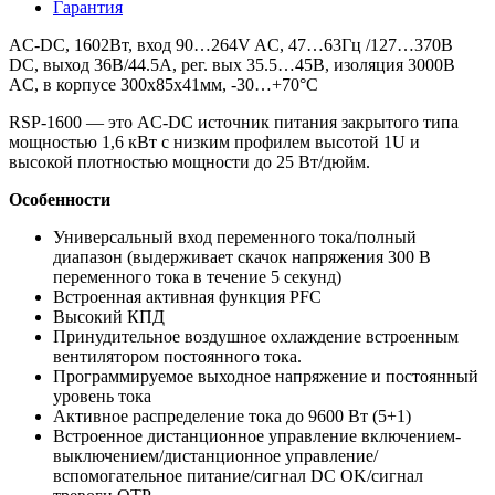
Гарантия
AC-DC, 1602Вт, вход 90…264V AC, 47…63Гц /127…370В
DC, выход 36В/44.5A, рег. вых 35.5…45В, изоляция 3000В
AC, в корпусе 300х85х41мм, -30…+70°С
RSP-1600 — это AC-DC источник питания закрытого типа
мощностью 1,6 кВт с низким профилем высотой 1U и
высокой плотностью мощности до 25 Вт/дюйм.
Особенности
Универсальный вход переменного тока/полный
диапазон (выдерживает скачок напряжения 300 В
переменного тока в течение 5 секунд)
Встроенная активная функция PFC
Высокий КПД
Принудительное воздушное охлаждение встроенным
вентилятором постоянного тока.
Программируемое выходное напряжение и постоянный
уровень тока
Активное распределение тока до 9600 Вт (5+1)
Встроенное дистанционное управление включением-
выключением/дистанционное управление/
вспомогательное питание/сигнал DC OK/сигнал