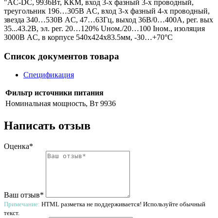
"AC-DC, 9936Вт, ККМ, вход 3-х фазный 3-х проводный,
треугольник 196…305В AC, вход 3-х фазный 4-х проводный,
звезда 340…530В AC, 47…63Гц, выход 36В/0…400A, рег. вых
35...43.2В, эл. рег. 20…120% Uном./20…100 Iном., изоляция
3000В AC, в корпусе 540х424х83.5мм, -30…+70°С
Список документов товара
Спецификация
Фильтр источники питания
Номинальная мощность, Вт
9936
Написать отзыв
Оценка*
Ваш отзыв*
Примечание:
HTML разметка не поддерживается! Используйте обычный
текст.