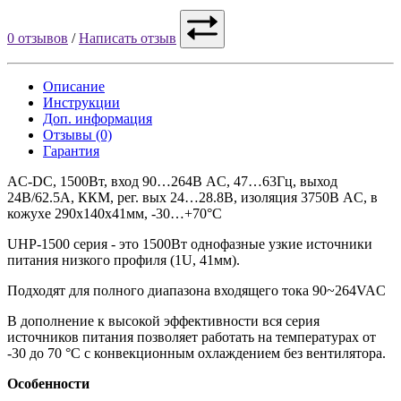
0 отзывов
/
Написать отзыв
Описание
Инструкции
Доп. информация
Отзывы (0)
Гарантия
AC-DC, 1500Вт, вход 90…264В AC, 47…63Гц, выход
24В/62.5A, ККМ, рег. вых 24…28.8В, изоляция 3750В AC, в
кожухе 290х140х41мм, -30…+70°С
UHP-1500 серия - это 1500Вт однофазные узкие источники
питания низкого профиля (1U, 41мм).
Подходят для полного диапазона входящего тока 90~264VAC
В дополнение к высокой эффективности вся серия
источников питания позволяет работать на температурах от
-30 до 70 °C с конвекционным охлаждением без вентилятора.
Особенности