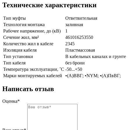
Технические характеристики
Тип муфты
Ответвительная
Технология монтажа
заливная
Рабочее напряжение, до (кВ)
1
Сечение жил, мм²
4
6
10
16
25
35
50
Количество жил в кабеле
2
3
4
5
Изоляция кабеля
Пластмассовая
Тип установки
В кабельных каналах и грунте
Тип кабеля
без брони
Температура эксплуатации, ˚С
-50...+50
Марки монтируемых кабелей
•(А)ВВГ; •NYM; •(А)ПвВГ;
Написать отзыв
Оценка*