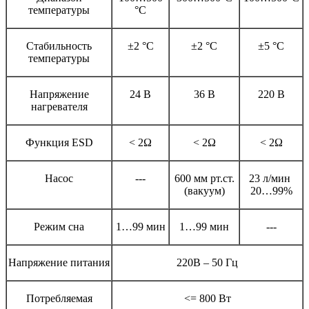
температуры
°С
Стабильность
±2 °С
±2 °С
±5 °С
температуры
Напряжение
24 В
36 В
220 В
нагревателя
Функция ESD
< 2Ω
< 2Ω
< 2Ω
Насос
---
600 мм рт.ст.
23 л/мин
(вакуум)
20…99%
Режим сна
1…99 мин
1…99 мин
---
Напряжение питания
220В – 50 Гц
Потребляемая
<= 800 Вт