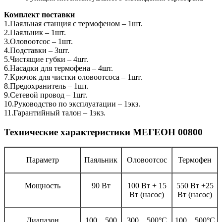
Комплект поставки
1.Паяльная станция с термофеном – 1шт.
2.Паяльник – 1шт.
3.Оловоотсос – 1шт.
4.Подставки – 3шт.
5.Чистящие губки – 4шт.
6.Насадки для термофена – 4шт.
7.Крючок для чистки оловоотсоса – 1шт.
8.Предохранитель – 1шт.
9.Сетевой провод – 1шт.
10.Руководство по эксплуатации – 1экз.
11.Гарантийный талон – 1экз.
Технические характеристики МЕГЕОН 00800
Параметр
Паяльник
Оловоотсос
Термофен
Мощность
90 Вт
100 Вт + 15
550 Вт +25
Вт (насос)
Вт (насос)
Диапазон
100…500
300…500°С
100…500°С