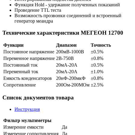
Функция Hold - удержание полученных показаний
Проведение TTL теста
Возможность прозвонки соединений и встроенный
генератор меандра
Технические характеристики МЕГЕОН 12700
Функции
Диапазон
Точность
Постоянное напряжение
200мВ-1000В
±0.5%
Переменное напряжение
2В-750В
±0.8%
Постоянный ток
20мА-20А
±0.5%
Переменный ток
20мА-20А
±1.0%
Емкость конденсаторов
20нФ-200мкФ
±0.8%
Сопротивление
200Ом-200МОм
±2.5%
Список документов товара
Инструкция
Фильтр мультиметры
Измерение емкости
Да
Измерение сопротивления
Да