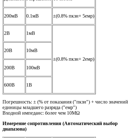
200мВ
0.1мВ
±(0.8% пкзн+ 5емр)
2В
1мВ
20В
10мВ
±(0.8% пкзн+ 2емр)
200В
100мВ
600В
1В
Погрешность: ± (% от показания ("пкзн") + число значений
единицы младшего разряда ("емр")
Входной импеданс: более чем 10MΩ
Измерение сопротивления (Автоматический выбор
диапазона)