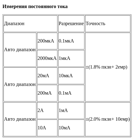
Измерения постоянного тока
Диапазон
Разрешение
Точность
200мкА
0.1мкА
Авто диапазон
2000мкА
1мкА
±(1.8% пкзн+ 2емр)
20мА
10мкА
Авто диапазон
200мА
0.1мА
2A
1мА
Авто диапазон
±(2.0% пкзн+ 10емр)
10A
10мА