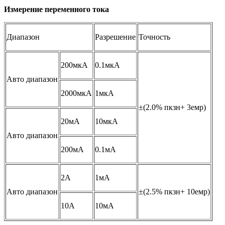
Измерение переменного тока
Диапазон
Разрешение
Точность
200мкА
0.1мкА
Авто диапазон
2000мкА
1мкА
±(2.0% пкзн+ 3емр)
20мА
10мкА
Авто диапазон
200мА
0.1мА
2A
1мА
Авто диапазон
±(2.5% пкзн+ 10емр)
10A
10мА