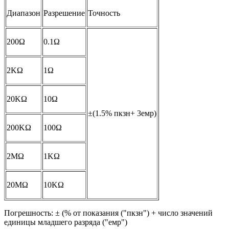
Диапазон
Разрешение
Точность
200Ω
0.1Ω
2KΩ
1Ω
20KΩ
10Ω
±(1.5% пкзн+ 3емр)
200KΩ
100Ω
2MΩ
1KΩ
20MΩ
10KΩ
Погрешность: ± (% от показания ("пкзн") + число значений
единицы младшего разряда ("емр")