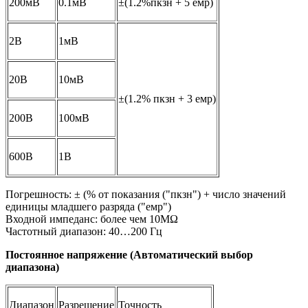
200мВ
0.1мВ
±(1.2%пкзн + 5 емр)
2В
1мВ
20В
10мВ
±(1.2% пкзн + 3 емр)
200В
100мВ
600В
1В
Погрешность: ± (% от показания ("пкзн") + число значений
единицы младшего разряда ("емр")
Входной импеданс: более чем 10MΩ
Частотный диапазон: 40…200 Гц
Постоянное напряжение (Автоматический выбор
диапазона)
Диапазон
Разрешение
Точность