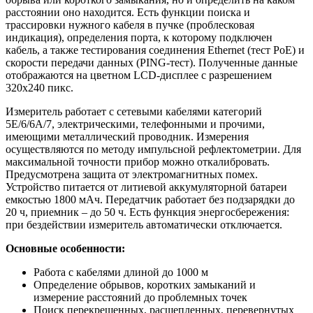
расстоянии оно находится. Есть функции поиска и
трассировки нужного кабеля в пучке (проблесковая
индикация), определения порта, к которому подключен
кабель, а также тестирования соединения Ethernet (тест PoE) и
скорости передачи данных (PING-тест). Полученные данные
отображаются на цветном LCD-дисплее с разрешением
320x240 пикс.
Измеритель работает с сетевыми кабелями категорий
5E/6/6A/7, электрическими, телефонными и прочими,
имеющими металлический проводник. Измерения
осуществляются по методу импульсной рефлектометрии. Для
максимальной точности прибор можно откалибровать.
Предусмотрена защита от электромагнитных помех.
Устройство питается от литиевой аккумуляторной батареи
емкостью 1800 мАч. Передатчик работает без подзарядки до
20 ч, приемник – до 50 ч. Есть функция энергосбережения:
при бездействии измеритель автоматически отключается.
Основные особенности:
Работа с кабелями длиной до 1000 м
Определение обрывов, коротких замыканий и
измерение расстояний до проблемных точек
Поиск перекрещенных, расщепленных, перевернутых