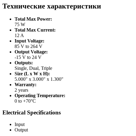
Технические характеристики
Total Max Power:
75 W
Total Max Current:
12 A
Input Voltage:
85 V to 264 V
Output Voltage:
-15 V to 24 V
Outputs:
Single, Dual, Triple
Size (L x W x H):
5.000" x 3.000" x 1.300"
Warranty:
2 years
Operating Temperature:
0 to +70°C
Electrical Specifications
Input
Output