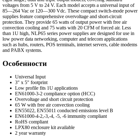
voltages from 5 V to 24 V. Each model accepts a universal input of
85—264 Vac or 120—300 Vdc. These compact switch-mode power
supplies feature comprehensive overvoltage and short-circuit
protection. They provide 65 watts of output power with free air
convection cooling and 75 watts with 20 CFM of forced air. Less
than 1U high, NLP65 series power supplies are designed for use in
low power data networking, computer and telecom applications
such as hubs, routers, POS terminals, internet servers, cable modems
and PABX systems.
Особенности
Universal Input
3" x 5" footprint
Low profile fits 1U applications
EN61000-3-2 compliance option (HCC)
Overvoltage and short circuit protection
65 W with free air convection cooling
EN55022, EN55011 conducted emissions level B
EN61000-4-2,-3,-4, -5, -6 immunity compliant
RoHS compliant
LPX80 enclosure kit available
2 year warranty