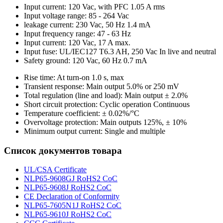
Input current: 120 Vac, with PFC 1.05 A rms
Input voltage range: 85 - 264 Vac
leakage current: 230 Vac, 50 Hz 1.4 mA
Input frequency range: 47 - 63 Hz
Input current: 120 Vac, 17 A max.
Input fuse: UL/IEC127 T6.3 AH, 250 Vac In live and neutral
Safety ground: 120 Vac, 60 Hz 0.7 mA
Rise time: At turn-on 1.0 s, max
Transient response: Main output 5.0% or 250 mV
Total regulation (line and load): Main output ± 2.0%
Short circuit protection: Cyclic operation Continuous
Temperature coefficient: ± 0.02%/°C
Overvoltage protection: Main outputs 125%, ± 10%
Minimum output current: Single and multiple
Список документов товара
UL/CSA Certificate
NLP65-9608GJ RoHS2 CoC
NLP65-9608J RoHS2 CoC
CE Declaration of Conformity
NLP65-7605N1J RoHS2 CoC
NLP65-9610J RoHS2 CoC