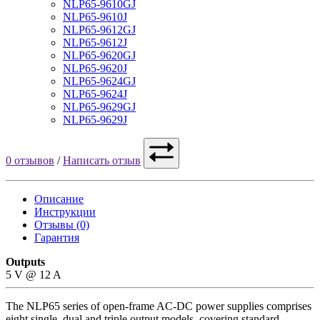
NLP65-9610GJ
NLP65-9610J
NLP65-9612GJ
NLP65-9612J
NLP65-9620GJ
NLP65-9620J
NLP65-9624GJ
NLP65-9624J
NLP65-9629GJ
NLP65-9629J
0 отзывов
/
Написать отзыв
Описание
Инструкции
Отзывы (0)
Гарантия
Outputs
5 V @ 12 A
The NLP65 series of open-frame AC-DC power supplies comprises
eight single, dual and triple output models, covering standard