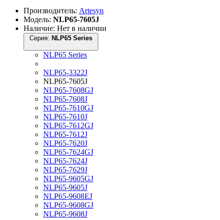
Производитель:
Artesyn
Модель:
NLP65-7605J
Наличие: Нет в наличии
Серия:
NLP65 Series
NLP65 Series
NLP65-3322J
NLP65-7605J
NLP65-7608GJ
NLP65-7608J
NLP65-7610GJ
NLP65-7610J
NLP65-7612GJ
NLP65-7612J
NLP65-7620J
NLP65-7624GJ
NLP65-7624J
NLP65-7629J
NLP65-9605GJ
NLP65-9605J
NLP65-9608EJ
NLP65-9608GJ
NLP65-9608J