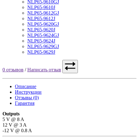
NLP65-9610GJ
NLP65-9610J
NLP65-9612GJ
NLP65-9612J
NLP65-9620GJ
NLP65-9620J
NLP65-9624GJ
NLP65-9624J
NLP65-9629GJ
NLP65-9629J
0 отзывов
/
Написать отзыв
Описание
Инструкции
Отзывы (0)
Гарантия
Outputs
5 V @ 8 A
12 V @ 3 A
-12 V @ 0.8 A