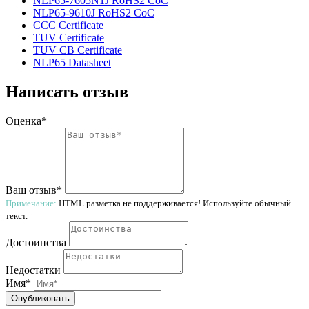
NLP65-7605N1J RoHS2 CoC
NLP65-9610J RoHS2 CoC
CCC Certificate
TUV Certificate
TUV CB Certificate
NLP65 Datasheet
Написать отзыв
Оценка*
Ваш отзыв*
Примечание:
HTML разметка не поддерживается! Используйте обычный
текст.
Достоинства
Недостатки
Имя*
Опубликовать