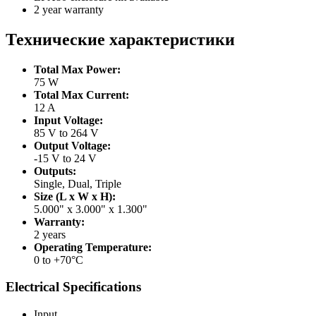
2 year warranty
Технические характеристики
Total Max Power:
75 W
Total Max Current:
12 A
Input Voltage:
85 V to 264 V
Output Voltage:
-15 V to 24 V
Outputs:
Single, Dual, Triple
Size (L x W x H):
5.000" x 3.000" x 1.300"
Warranty:
2 years
Operating Temperature:
0 to +70°C
Electrical Specifications
Input