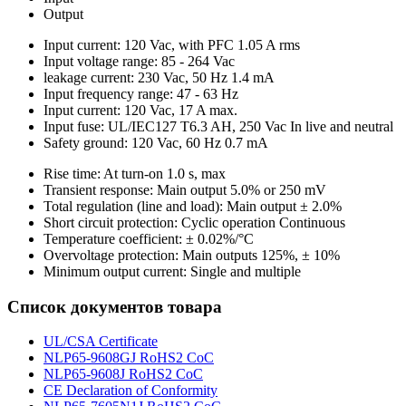
Output
Input current: 120 Vac, with PFC 1.05 A rms
Input voltage range: 85 - 264 Vac
leakage current: 230 Vac, 50 Hz 1.4 mA
Input frequency range: 47 - 63 Hz
Input current: 120 Vac, 17 A max.
Input fuse: UL/IEC127 T6.3 AH, 250 Vac In live and neutral
Safety ground: 120 Vac, 60 Hz 0.7 mA
Rise time: At turn-on 1.0 s, max
Transient response: Main output 5.0% or 250 mV
Total regulation (line and load): Main output ± 2.0%
Short circuit protection: Cyclic operation Continuous
Temperature coefficient: ± 0.02%/°C
Overvoltage protection: Main outputs 125%, ± 10%
Minimum output current: Single and multiple
Список документов товара
UL/CSA Certificate
NLP65-9608GJ RoHS2 CoC
NLP65-9608J RoHS2 CoC
CE Declaration of Conformity