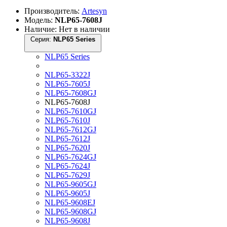
Производитель:
Artesyn
Модель:
NLP65-7608J
Наличие: Нет в наличии
Серия:
NLP65 Series
NLP65 Series
NLP65-3322J
NLP65-7605J
NLP65-7608GJ
NLP65-7608J
NLP65-7610GJ
NLP65-7610J
NLP65-7612GJ
NLP65-7612J
NLP65-7620J
NLP65-7624GJ
NLP65-7624J
NLP65-7629J
NLP65-9605GJ
NLP65-9605J
NLP65-9608EJ
NLP65-9608GJ
NLP65-9608J