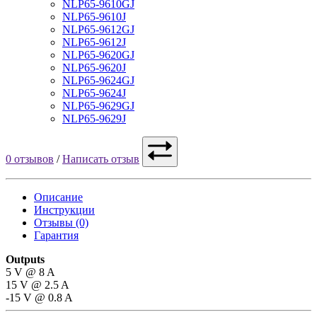
NLP65-9610GJ
NLP65-9610J
NLP65-9612GJ
NLP65-9612J
NLP65-9620GJ
NLP65-9620J
NLP65-9624GJ
NLP65-9624J
NLP65-9629GJ
NLP65-9629J
0 отзывов
/
Написать отзыв
Описание
Инструкции
Отзывы (0)
Гарантия
Outputs
5 V @ 8 A
15 V @ 2.5 A
-15 V @ 0.8 A