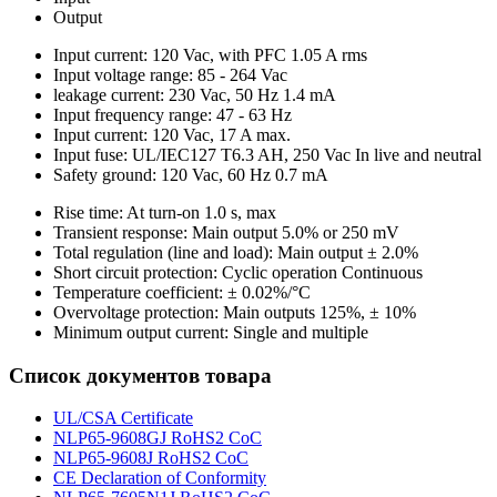
Output
Input current: 120 Vac, with PFC 1.05 A rms
Input voltage range: 85 - 264 Vac
leakage current: 230 Vac, 50 Hz 1.4 mA
Input frequency range: 47 - 63 Hz
Input current: 120 Vac, 17 A max.
Input fuse: UL/IEC127 T6.3 AH, 250 Vac In live and neutral
Safety ground: 120 Vac, 60 Hz 0.7 mA
Rise time: At turn-on 1.0 s, max
Transient response: Main output 5.0% or 250 mV
Total regulation (line and load): Main output ± 2.0%
Short circuit protection: Cyclic operation Continuous
Temperature coefficient: ± 0.02%/°C
Overvoltage protection: Main outputs 125%, ± 10%
Minimum output current: Single and multiple
Список документов товара
UL/CSA Certificate
NLP65-9608GJ RoHS2 CoC
NLP65-9608J RoHS2 CoC
CE Declaration of Conformity