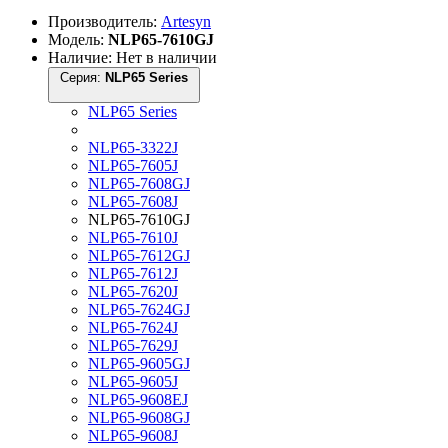
Производитель:
Artesyn
Модель:
NLP65-7610GJ
Наличие: Нет в наличии
Серия:
NLP65 Series
NLP65 Series
NLP65-3322J
NLP65-7605J
NLP65-7608GJ
NLP65-7608J
NLP65-7610GJ
NLP65-7610J
NLP65-7612GJ
NLP65-7612J
NLP65-7620J
NLP65-7624GJ
NLP65-7624J
NLP65-7629J
NLP65-9605GJ
NLP65-9605J
NLP65-9608EJ
NLP65-9608GJ
NLP65-9608J