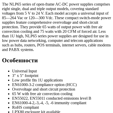
The NLP65 series of open-frame AC-DC power supplies comprises
eight single, dual and triple output models, covering standard
voltages from 5 V to 24 V. Each model accepts a universal input of
85—264 Vac or 120—300 Vdc. These compact switch-mode power
supplies feature comprehensive overvoltage and short-circuit
protection. They provide 65 watts of output power with free air
convection cooling and 75 watts with 20 CFM of forced air. Less
than 1U high, NLP65 series power supplies are designed for use in
low power data networking, computer and telecom applications
such as hubs, routers, POS terminals, internet servers, cable modems
and PABX systems.
Особенности
Universal Input
3" x 5" footprint
Low profile fits 1U applications
EN61000-3-2 compliance option (HCC)
Overvoltage and short circuit protection
65 W with free air convection cooling
EN55022, EN55011 conducted emissions level B
EN61000-4-2,-3,-4, -5, -6 immunity compliant
RoHS compliant
LPX80 enclosure kit available