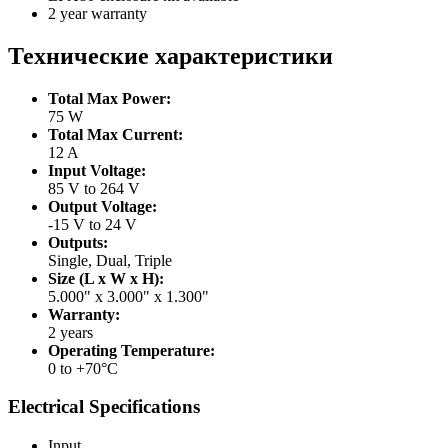
2 year warranty
Технические характеристики
Total Max Power:
75 W
Total Max Current:
12 A
Input Voltage:
85 V to 264 V
Output Voltage:
-15 V to 24 V
Outputs:
Single, Dual, Triple
Size (L x W x H):
5.000" x 3.000" x 1.300"
Warranty:
2 years
Operating Temperature:
0 to +70°C
Electrical Specifications
Input