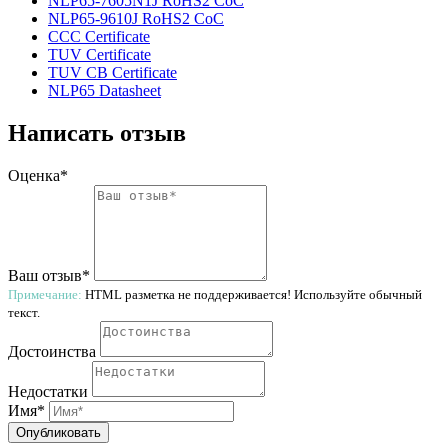
NLP65-7605N1J RoHS2 CoC
NLP65-9610J RoHS2 CoC
CCC Certificate
TUV Certificate
TUV CB Certificate
NLP65 Datasheet
Написать отзыв
Оценка*
Ваш отзыв*
Примечание:
HTML разметка не поддерживается! Используйте обычный
текст.
Достоинства
Недостатки
Имя*
Опубликовать