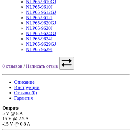
NLP65-9610GJ
NLP65-9610J
NLP65-9612GJ
NLP65-9612J
NLP65-9620GJ
NLP65-9620J
NLP65-9624GJ
NLP65-9624J
NLP65-9629GJ
NLP65-9629J
0 отзывов
/
Написать отзыв
Описание
Инструкции
Отзывы (0)
Гарантия
Outputs
5 V @ 8 A
15 V @ 2.5 A
-15 V @ 0.8 A