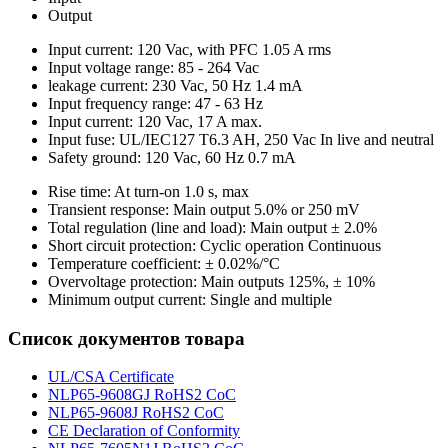
Output
Input current: 120 Vac, with PFC 1.05 A rms
Input voltage range: 85 - 264 Vac
leakage current: 230 Vac, 50 Hz 1.4 mA
Input frequency range: 47 - 63 Hz
Input current: 120 Vac, 17 A max.
Input fuse: UL/IEC127 T6.3 AH, 250 Vac In live and neutral
Safety ground: 120 Vac, 60 Hz 0.7 mA
Rise time: At turn-on 1.0 s, max
Transient response: Main output 5.0% or 250 mV
Total regulation (line and load): Main output ± 2.0%
Short circuit protection: Cyclic operation Continuous
Temperature coefficient: ± 0.02%/°C
Overvoltage protection: Main outputs 125%, ± 10%
Minimum output current: Single and multiple
Список документов товара
UL/CSA Certificate
NLP65-9608GJ RoHS2 CoC
NLP65-9608J RoHS2 CoC
CE Declaration of Conformity