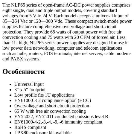
The NLP65 series of open-frame AC-DC power supplies comprises
eight single, dual and triple output models, covering standard
voltages from 5 V to 24 V. Each model accepts a universal input of
85—264 Vac or 120—300 Vdc. These compact switch-mode power
supplies feature comprehensive overvoltage and short-circuit
protection. They provide 65 watts of output power with free air
convection cooling and 75 watts with 20 CFM of forced air. Less
than 1U high, NLP65 series power supplies are designed for use in
low power data networking, computer and telecom applications
such as hubs, routers, POS terminals, internet servers, cable modems
and PABX systems.
Особенности
Universal Input
3" x 5" footprint
Low profile fits 1U applications
EN61000-3-2 compliance option (HCC)
Overvoltage and short circuit protection
65 W with free air convection cooling
EN55022, EN55011 conducted emissions level B
EN61000-4-2,-3,-4, -5, -6 immunity compliant
RoHS compliant
LPX80 enclosure kit available