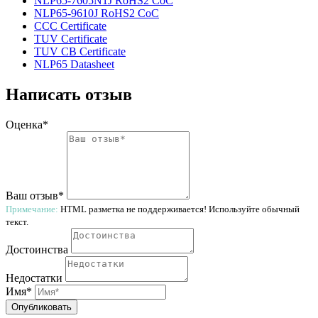
NLP65-7605N1J RoHS2 CoC
NLP65-9610J RoHS2 CoC
CCC Certificate
TUV Certificate
TUV CB Certificate
NLP65 Datasheet
Написать отзыв
Оценка*
Ваш отзыв*
Примечание:
HTML разметка не поддерживается! Используйте обычный
текст.
Достоинства
Недостатки
Имя*
Опубликовать