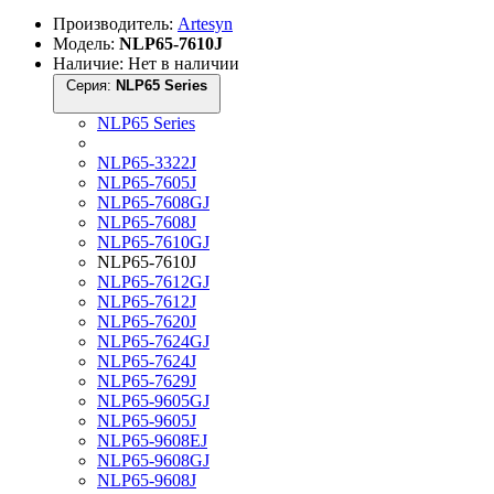
Производитель:
Artesyn
Модель:
NLP65-7610J
Наличие: Нет в наличии
Серия:
NLP65 Series
NLP65 Series
NLP65-3322J
NLP65-7605J
NLP65-7608GJ
NLP65-7608J
NLP65-7610GJ
NLP65-7610J
NLP65-7612GJ
NLP65-7612J
NLP65-7620J
NLP65-7624GJ
NLP65-7624J
NLP65-7629J
NLP65-9605GJ
NLP65-9605J
NLP65-9608EJ
NLP65-9608GJ
NLP65-9608J