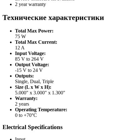
2 year warranty
Технические характеристики
Total Max Power:
75 W
Total Max Current:
12 A
Input Voltage:
85 V to 264 V
Output Voltage:
-15 V to 24 V
Outputs:
Single, Dual, Triple
Size (L x W x H):
5.000" x 3.000" x 1.300"
Warranty:
2 years
Operating Temperature:
0 to +70°C
Electrical Specifications
Input