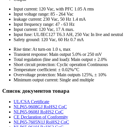
Input current: 120 Vac, with PFC 1.05 A rms
Input voltage range: 85 - 264 Vac
leakage current: 230 Vac, 50 Hz 1.4 mA
Input frequency range: 47 - 63 Hz
Input current: 120 Vac, 17 A max.
Input fuse: UL/IEC127 T6.3 AH, 250 Vac In live and neutral
Safety ground: 120 Vac, 60 Hz 0.7 mA
Rise time: At turn-on 1.0 s, max
Transient response: Main output 5.0% or 250 mV
Total regulation (line and load): Main output ± 2.0%
Short circuit protection: Cyclic operation Continuous
Temperature coefficient: ± 0.02%/°C
Overvoltage protection: Main outputs 125%, ± 10%
Minimum output current: Single and multiple
Список документов товара
UL/CSA Certificate
NLP65-9608GJ RoHS2 CoC
NLP65-9608J RoHS2 CoC
CE Declaration of Conformity
NLP65-7605N1J RoHS2 CoC