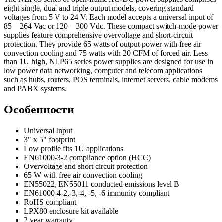
eight single, dual and triple output models, covering standard
voltages from 5 V to 24 V. Each model accepts a universal input of
85—264 Vac or 120—300 Vdc. These compact switch-mode power
supplies feature comprehensive overvoltage and short-circuit
protection. They provide 65 watts of output power with free air
convection cooling and 75 watts with 20 CFM of forced air. Less
than 1U high, NLP65 series power supplies are designed for use in
low power data networking, computer and telecom applications
such as hubs, routers, POS terminals, internet servers, cable modems
and PABX systems.
Особенности
Universal Input
3" x 5" footprint
Low profile fits 1U applications
EN61000-3-2 compliance option (HCC)
Overvoltage and short circuit protection
65 W with free air convection cooling
EN55022, EN55011 conducted emissions level B
EN61000-4-2,-3,-4, -5, -6 immunity compliant
RoHS compliant
LPX80 enclosure kit available
2 year warranty