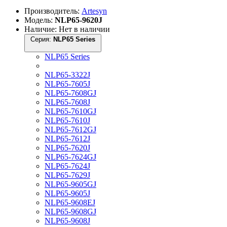
Производитель:
Artesyn
Модель:
NLP65-9620J
Наличие: Нет в наличии
Серия:
NLP65 Series
NLP65 Series
NLP65-3322J
NLP65-7605J
NLP65-7608GJ
NLP65-7608J
NLP65-7610GJ
NLP65-7610J
NLP65-7612GJ
NLP65-7612J
NLP65-7620J
NLP65-7624GJ
NLP65-7624J
NLP65-7629J
NLP65-9605GJ
NLP65-9605J
NLP65-9608EJ
NLP65-9608GJ
NLP65-9608J