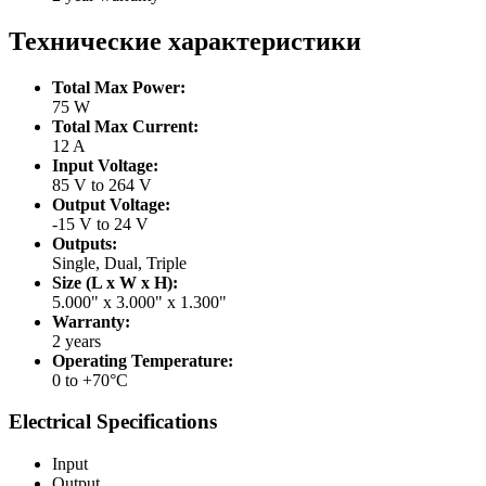
Технические характеристики
Total Max Power:
75 W
Total Max Current:
12 A
Input Voltage:
85 V to 264 V
Output Voltage:
-15 V to 24 V
Outputs:
Single, Dual, Triple
Size (L x W x H):
5.000" x 3.000" x 1.300"
Warranty:
2 years
Operating Temperature:
0 to +70°C
Electrical Specifications
Input
Output