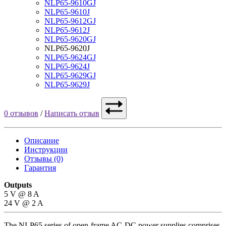
NLP65-9610GJ
NLP65-9610J
NLP65-9612GJ
NLP65-9612J
NLP65-9620GJ
NLP65-9620J
NLP65-9624GJ
NLP65-9624J
NLP65-9629GJ
NLP65-9629J
0 отзывов
/
Написать отзыв
Описание
Инструкции
Отзывы (0)
Гарантия
Outputs
5 V @ 8 A
24 V @ 2 A
The NLP65 series of open-frame AC-DC power supplies comprises