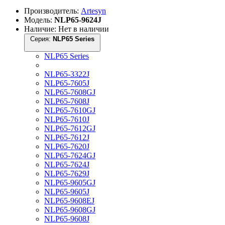
Производитель:
Artesyn
Модель:
NLP65-9624J
Наличие: Нет в наличии
Серия:
NLP65 Series
NLP65 Series
NLP65-3322J
NLP65-7605J
NLP65-7608GJ
NLP65-7608J
NLP65-7610GJ
NLP65-7610J
NLP65-7612GJ
NLP65-7612J
NLP65-7620J
NLP65-7624GJ
NLP65-7624J
NLP65-7629J
NLP65-9605GJ
NLP65-9605J
NLP65-9608EJ
NLP65-9608GJ
NLP65-9608J