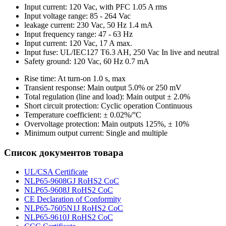
Input current: 120 Vac, with PFC 1.05 A rms
Input voltage range: 85 - 264 Vac
leakage current: 230 Vac, 50 Hz 1.4 mA
Input frequency range: 47 - 63 Hz
Input current: 120 Vac, 17 A max.
Input fuse: UL/IEC127 T6.3 AH, 250 Vac In live and neutral
Safety ground: 120 Vac, 60 Hz 0.7 mA
Rise time: At turn-on 1.0 s, max
Transient response: Main output 5.0% or 250 mV
Total regulation (line and load): Main output ± 2.0%
Short circuit protection: Cyclic operation Continuous
Temperature coefficient: ± 0.02%/°C
Overvoltage protection: Main outputs 125%, ± 10%
Minimum output current: Single and multiple
Список документов товара
UL/CSA Certificate
NLP65-9608GJ RoHS2 CoC
NLP65-9608J RoHS2 CoC
CE Declaration of Conformity
NLP65-7605N1J RoHS2 CoC
NLP65-9610J RoHS2 CoC