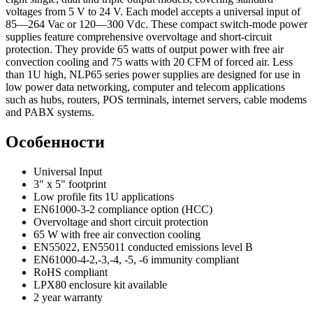
voltages from 5 V to 24 V. Each model accepts a universal input of
85—264 Vac or 120—300 Vdc. These compact switch-mode power
supplies feature comprehensive overvoltage and short-circuit
protection. They provide 65 watts of output power with free air
convection cooling and 75 watts with 20 CFM of forced air. Less
than 1U high, NLP65 series power supplies are designed for use in
low power data networking, computer and telecom applications
such as hubs, routers, POS terminals, internet servers, cable modems
and PABX systems.
Особенности
Universal Input
3" x 5" footprint
Low profile fits 1U applications
EN61000-3-2 compliance option (HCC)
Overvoltage and short circuit protection
65 W with free air convection cooling
EN55022, EN55011 conducted emissions level B
EN61000-4-2,-3,-4, -5, -6 immunity compliant
RoHS compliant
LPX80 enclosure kit available
2 year warranty