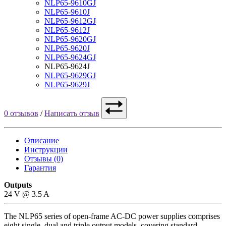
NLP65-9610GJ
NLP65-9610J
NLP65-9612GJ
NLP65-9612J
NLP65-9620GJ
NLP65-9620J
NLP65-9624GJ
NLP65-9624J
NLP65-9629GJ
NLP65-9629J
0 отзывов
/
Написать отзыв
Описание
Инструкции
Отзывы (0)
Гарантия
Outputs
24 V @ 3.5 A
The NLP65 series of open-frame AC-DC power supplies comprises
eight single, dual and triple output models, covering standard