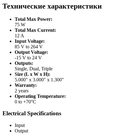
Технические характеристики
Total Max Power:
75 W
Total Max Current:
12 A
Input Voltage:
85 V to 264 V
Output Voltage:
-15 V to 24 V
Outputs:
Single, Dual, Triple
Size (L x W x H):
5.000" x 3.000" x 1.300"
Warranty:
2 years
Operating Temperature:
0 to +70°C
Electrical Specifications
Input
Output