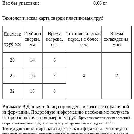
Вес без упаковки:
0,66 кг
Технологическая карта сварки пластиковых труб
Глубина
Время
Технологическая
Время
Диаметр
сварки,
нагрева,
пауза, не более,
охлаждения,
труб,мм
мм
сек
сек
мин
20
14
6
25
16
7
4
2
32
18
8
Внимание! Данная таблица приведена в качестве справочной
информации. Подробную информацию необходимо получать
от производителя полимерных труб.
Время технологических операций
сварки полимерных труб, при температуре окружающего воздуха
+ 20°С.
Температурная шкала сварочных аппаратов только информативная. Рекомендуется