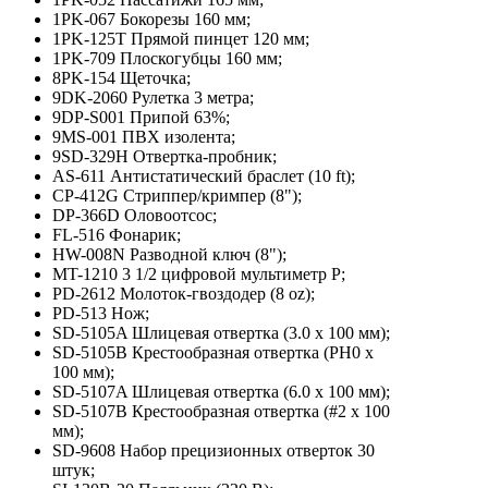
1PK-067 Бокорезы 160 мм;
1PK-125T Прямой пинцет 120 мм;
1PK-709 Плоскогубцы 160 мм;
8PK-154 Щеточка;
9DK-2060 Рулетка 3 метра;
9DP-S001 Припой 63%;
9MS-001 ПВХ изолента;
9SD-329H Отвертка-пробник;
AS-611 Антистатический браслет (10 ft);
CP-412G Стриппер/кримпер (8");
DP-366D Оловоотсос;
FL-516 Фонарик;
HW-008N Разводной ключ (8");
MT-1210 3 1/2 цифровой мультиметр P;
PD-2612 Молоток-гвоздодер (8 oz);
PD-513 Нож;
SD-5105A Шлицевая отвертка (3.0 x 100 мм);
SD-5105B Крестообразная отвертка (PH0 x
100 мм);
SD-5107A Шлицевая отвертка (6.0 x 100 мм);
SD-5107B Крестообразная отвертка (#2 x 100
мм);
SD-9608 Набор прецизионных отверток 30
штук;