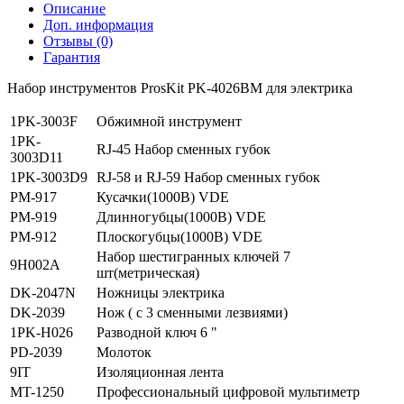
Описание
Доп. информация
Отзывы (0)
Гарантия
Набор инструментов ProsKit PK-4026BM для электрика
1PK-3003F
Обжимной инструмент
1PK-
RJ-45 Набор сменных губок
3003D11
1PK-3003D9
RJ-58 и RJ-59 Набор сменных губок
PM-917
Кусачки(1000В) VDE
PM-919
Длинногубцы(1000В) VDE
PM-912
Плоскогубцы(1000В) VDE
Набор шестигранных ключей 7
9H002A
шт(метрическая)
DK-2047N
Ножницы электрика
DK-2039
Нож ( с 3 сменными лезвиями)
1PK-H026
Разводной ключ 6 "
PD-2039
Молоток
9IT
Изоляционная лента
MT-1250
Профессиональный цифровой мультиметр