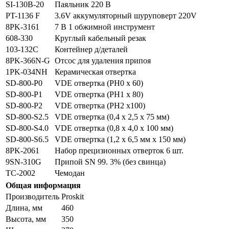
SI-130B-20
Паяльник 220 В
PT-1136 F
3.6V аккумуляторный шуруповерт 220V
8PK-3161
7 В 1 обжимной инструмент
608-330
Круглый кабельный резак
103-132C
Контейнер д/деталей
8PK-366N-G
Отсос для удаления припоя
1PK-034NH
Керамическая отвертка
SD-800-P0
VDE отвертка (PH0 х 60)
SD-800-P1
VDE отвертка (PH1 х 80)
SD-800-P2
VDE отвертка (PH2 x100)
SD-800-S2.5
VDE отвертка (0,4 х 2,5 х 75 мм)
SD-800-S4.0
VDE отвертка (0,8 х 4,0 х 100 мм)
SD-800-S6.5
VDE отвертка (1,2 х 6,5 мм x 150 мм)
8PK-2061
Набор прецизионных отверток 6 шт.
9SN-310G
Припой SN 99. 3% (без свинца)
TC-2002
Чемодан
Общая информация
Производитель
Proskit
Длина, мм
460
Высота, мм
350