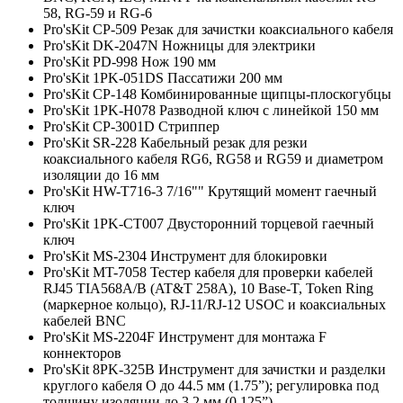
58, RG-59 и RG-6
Pro'sKit CP-509 Резак для зачистки коаксиального кабеля
Pro'sKit DK-2047N Ножницы для электрики
Pro'sKit PD-998 Нож 190 мм
Pro'sKit 1PK-051DS Пассатижи 200 мм
Pro'sKit CP-148 Комбинированные щипцы-плоскогубцы
Pro'sKit 1PK-H078 Разводной ключ с линейкой 150 мм
Pro'sKit CP-3001D Стриппер
Pro'sKit SR-228 Кабельный резак для резки
коаксиального кабеля RG6, RG58 и RG59 и диаметром
изоляции до 16 мм
Pro'sKit HW-T716-3 7/16"" Крутящий момент гаечный
ключ
Pro'sKit 1PK-CT007 Двусторонний торцевой гаечный
ключ
Pro'sKit MS-2304 Инструмент для блокировки
Pro'sKit MT-7058 Тестер кабеля для проверки кабелей
RJ45 TIA568A/B (AT&T 258A), 10 Base-T, Token Ring
(маркерное кольцо), RJ-11/RJ-12 USOC и коаксиальных
кабелей BNC
Pro'sKit MS-2204F Инструмент для монтажа F
коннекторов
Pro'sKit 8PK-325B Инструмент для зачистки и разделки
круглого кабеля O до 44.5 мм (1.75”); регулировка под
толщину изоляции до 3.2 мм (0.125”)