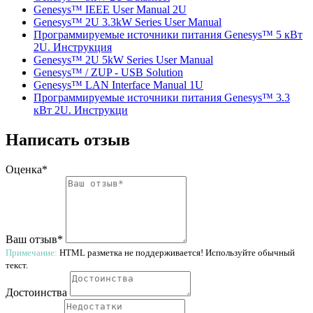
Genesys™ IEEE User Manual 2U
Genesys™ 2U 3.3kW Series User Manual
Программируемые источники питания Genesys™ 5 кВт
2U. Инструкция
Genesys™ 2U 5kW Series User Manual
Genesys™ / ZUP - USB Solution
Genesys™ LAN Interface Manual 1U
Программируемые источники питания Genesys™ 3.3
кВт 2U. Инструкци
Написать отзыв
Оценка*
Ваш отзыв*
Примечание:
HTML разметка не поддерживается! Используйте обычный
текст.
Достоинства