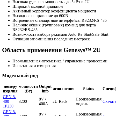
Высокая удельная мощность - до 5кВт в 2U
Широкий входной диапазон
Активный корректор коэффициента мощности
Выходное напряжение до 600В
Встроенные стандартные интерфейсы RS232/RS-485
Наличие общих (групповых) команд для порта
RS232/RS-485
Возможность выбора режимов Auto-Re-Start/Safe-Start
Функция запоминания последних настроек
Область применения Genesys™ 2U
Промышленная автоматика / управление процессами
Испытания и измерения
Модельный ряд
номеру
мощности
Output
исполнения
Status
Специ
изделия
(Вт)
info
GEN 8-
8V /
Производимая
400-
3200
2U Rack
Скачат
400A
модель
1P230
GEN 8-
8V /
Производимая