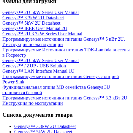
Файлы для загрузки
Genesys™ 2U 5kW Series User Manual
Genesys™ 3.3kW 2U Datasheet
Genesys™ 5kW 2U Datasheet
Genesys™ IEEE User Manual 2U
Genesys™ 2U 3.3kW Series User Manual
Программируемые источники питания Genesys™ 5 кВт 2U.
Инструкция по эксплуатации
Программируемые Источники питания TDK-Lambda внесены
в Госреестр
Genesys™ 2U 5kW Series User Manual
Genesys™ / ZUP - USB Solution
Genesys™ LAN Interface Manual 1U
Программируемые источники питания Genesys с опцией
Power Sink
Функциальнальная опция MD семейства Genesys 3U
становится базовой
Программируемые источники питания Genesys™ 3.3 кВт 2U.
Инструкция по эксплуатации
Список документов товара
Genesys™ 3.3kW 2U Datasheet
Genesys™ 5kW 2U Datasheet