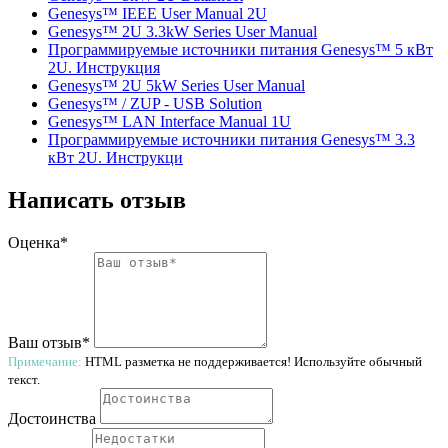
Genesys™ IEEE User Manual 2U
Genesys™ 2U 3.3kW Series User Manual
Программируемые источники питания Genesys™ 5 кВт
2U. Инструкция
Genesys™ 2U 5kW Series User Manual
Genesys™ / ZUP - USB Solution
Genesys™ LAN Interface Manual 1U
Программируемые источники питания Genesys™ 3.3
кВт 2U. Инструкци
Написать отзыв
Оценка*
Ваш отзыв*
Примечание:
HTML разметка не поддерживается! Используйте обычный
текст.
Достоинства