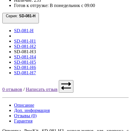
Наличие: 253
Готов к отгрузке: В понедельник с 09:00
Серия:
SD-081-H
SD-081-H
SD-081-H1
SD-081-H2
SD-081-H3
SD-081-H4
SD-081-H5
SD-081-H6
SD-081-H7
0 отзывов
/
Написать отзыв
Описание
Доп. информация
Отзывы (0)
Гарантия
Отвертка ProsKit SD-081-H3 используется для крепежа с