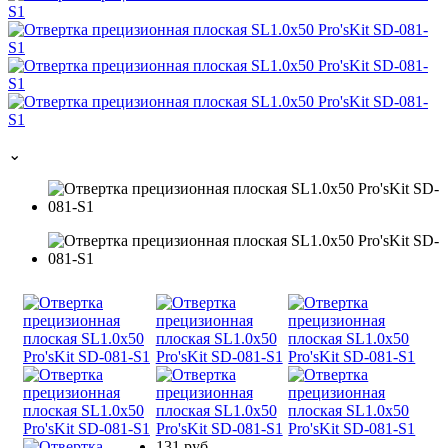
⌄
131 руб.