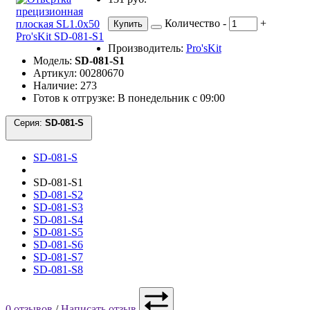
Количество
-
+
Купить
Производитель:
Pro'sKit
Модель:
SD-081-S1
Артикул: 00280670
Наличие: 273
Готов к отгрузке: В понедельник с 09:00
Серия:
SD-081-S
SD-081-S
SD-081-S1
SD-081-S2
SD-081-S3
SD-081-S4
SD-081-S5
SD-081-S6
SD-081-S7
SD-081-S8
0 отзывов
/
Написать отзыв