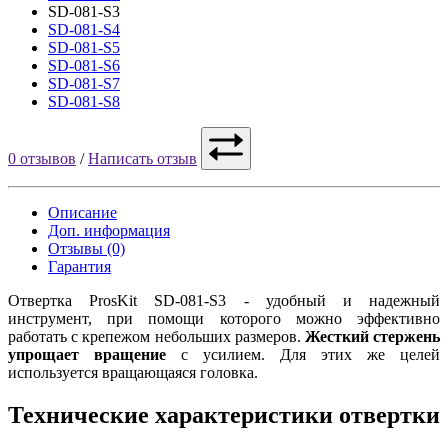
SD-081-S3
SD-081-S4
SD-081-S5
SD-081-S6
SD-081-S7
SD-081-S8
0 отзывов
/
Написать отзыв
Описание
Доп. информация
Отзывы (0)
Гарантия
Отвертка ProsKit SD-081-S3 - удобный и надежный
инструмент, при помощи которого можно эффективно
работать с крепежом небольших размеров.
Жесткий стержень
упрощает вращение
с усилием. Для этих же целей
используется вращающаяся головка.
Технические характеристики отвертки