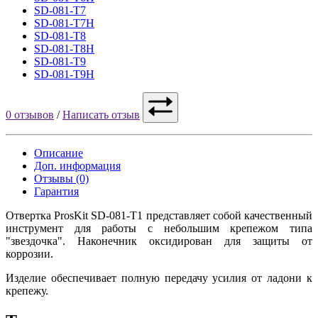
SD-081-T7
SD-081-T7H
SD-081-T8
SD-081-T8H
SD-081-T9
SD-081-T9H
0 отзывов
/
Написать отзыв
Описание
Доп. информация
Отзывы (0)
Гарантия
Отвертка ProsKit SD-081-T1 представляет собой качественный
инструмент для работы с небольшим крепежом типа
"звездочка". Наконечник оксидирован для защиты от
коррозии.
Изделие обеспечивает полную передачу усилия от ладони к
крепежу.