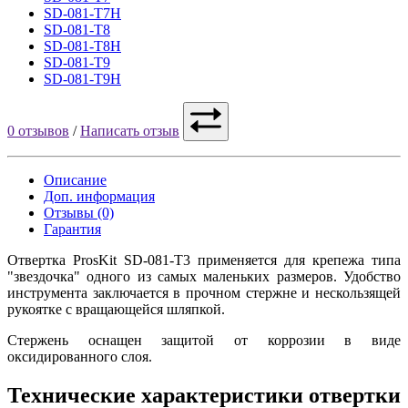
SD-081-T7H
SD-081-T8
SD-081-T8H
SD-081-T9
SD-081-T9H
0 отзывов
/
Написать отзыв
Описание
Доп. информация
Отзывы (0)
Гарантия
Отвертка ProsKit SD-081-T3 применяется для крепежа типа
"звездочка" одного из самых маленьких размеров. Удобство
инструмента заключается в прочном стержне и нескользящей
рукоятке с вращающейся шляпкой.
Стержень оснащен защитой от коррозии в виде
оксидированного слоя.
Технические характеристики отвертки