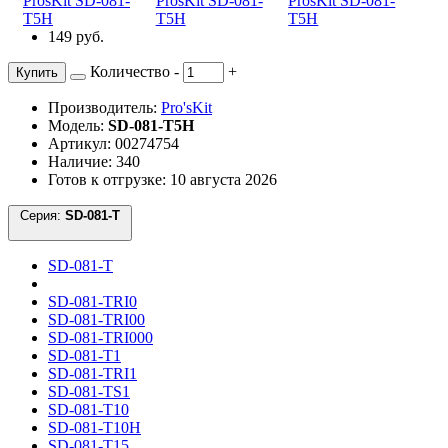
149 руб.
Количество
-
+
Купить
Производитель:
Pro'sKit
Модель:
SD-081-T5H
Артикул: 00274754
Наличие: 340
Готов к отгрузке: 10 августа 2026
Серия:
SD-081-T
SD-081-T
SD-081-TRI0
SD-081-TRI00
SD-081-TRI000
SD-081-T1
SD-081-TRI1
SD-081-TS1
SD-081-T10
SD-081-T10H
SD-081-T15