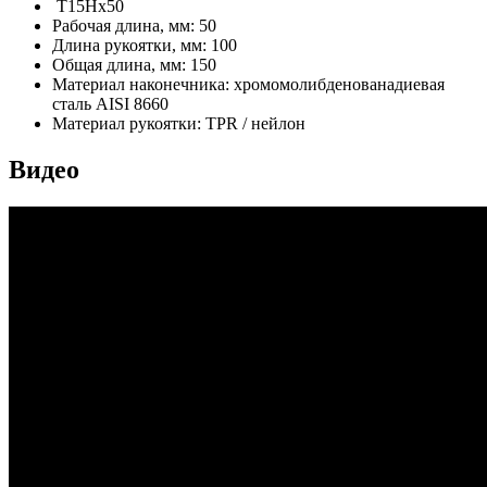
T15Hх50
Рабочая длина, мм: 50
Длина рукоятки, мм: 100
Общая длина, мм: 150
Материал наконечника: хромомолибденованадиевая
сталь AISI 8660
Материал рукоятки: TPR / нейлон
Видео