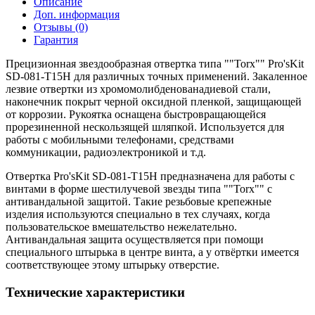
Описание
Доп. информация
Отзывы (0)
Гарантия
Прецизионная звездообразная отвертка типа ""Torx"" Pro'sKit
SD-081-T15H для различных точных применений. Закаленное
лезвие отвертки из хромомолибденованадиевой стали,
наконечник покрыт черной оксидной пленкой, защищающей
от коррозии. Рукоятка оснащена быстровращающейся
прорезиненной нескользящей шляпкой. Используется для
работы с мобильными телефонами, средствами
коммуникации, радиоэлектроникой и т.д.
Отвертка Pro'sKit SD-081-T15H предназначена для работы с
винтами в форме шестилучевой звезды типа ""Torx"" с
антивандальной защитой. Такие резьбовые крепежные
изделия используются специально в тех случаях, когда
пользовательское вмешательство нежелательно.
Антивандальная защита осуществляется при помощи
специального штырька в центре винта, а у отвёртки имеется
соответствующее этому штырьку отверстие.
Технические характеристики