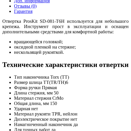
Доп. информация
Отзывы (0)
Гарантия
Отвертка ProsKit SD-081-T6H используется для небольшого
крепежа. Инструмент прост в эксплуатации и оснащен
дополнительными средствами для комфортной работы:
вращающейся головкой;
оксидной пленкой на стержне;
нескользящей рукояткой.
Технические характеристики отвертки
Тип наконечника
Torx (TT)
Размер шлица
ТТ(TR/TH)6
Форма ручки
Прямая
Длина стержня, мм
50
Материал стержня
CrMo
Общая длина, мм
150
Ударная
нет
Материал рукояти
TPR, нейлон
Диэлектрическое покрытие
нет
Намагниченный наконечник
да
Для точных работ
да