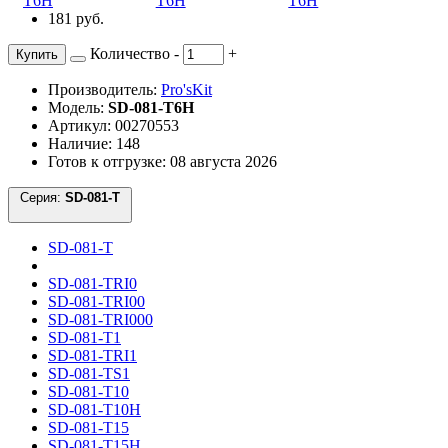
181 руб.
Количество
-
+
Купить
Производитель:
Pro'sKit
Модель:
SD-081-T6H
Артикул: 00270553
Наличие: 148
Готов к отгрузке: 08 августа 2026
Серия:
SD-081-T
SD-081-T
SD-081-TRI0
SD-081-TRI00
SD-081-TRI000
SD-081-T1
SD-081-TRI1
SD-081-TS1
SD-081-T10
SD-081-T10H
SD-081-T15
SD-081-T15H