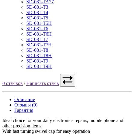
SD-081-TA27
SD-081-T3
SD-081-T4
SD-081-T5
SD-081-T5H
SD-081-T6
SD-081-T6H
SD-081-T7
SD-081-T7H
SD-081-T8
SD-081-T8H
SD-081-T9
SD-081-T9H
0 отзывов
/
Написать отзыв
Описание
Отзывы (0)
Гарантия
Ideal choice for your daily electronics repairs, mobile phone and
other precision items.
With fast turning swivel cap for easy operation