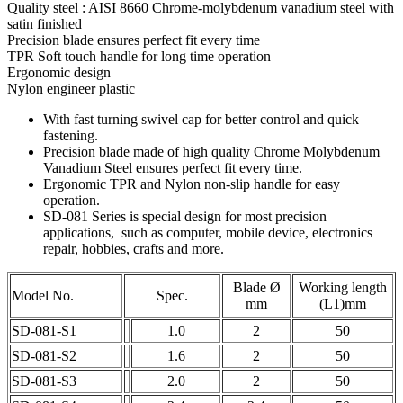
Quality steel : AISI 8660 Chrome-molybdenum vanadium steel with
satin finished
Precision blade ensures perfect fit every time
TPR Soft touch handle for long time operation
Ergonomic design
Nylon engineer plastic
With fast turning swivel cap for better control and quick
fastening.
Precision blade made of high quality Chrome Molybdenum
Vanadium Steel ensures perfect fit every time.
Ergonomic TPR and Nylon non-slip handle for easy
operation.
SD-081 Series is special design for most precision
applications, such as computer, mobile device, electronics
repair, hobbies, crafts and more.
Blade Ø
Working length
Model No.
Spec.
mm
(L1)mm
SD-081-S1
1.0
2
50
SD-081-S2
1.6
2
50
SD-081-S3
2.0
2
50