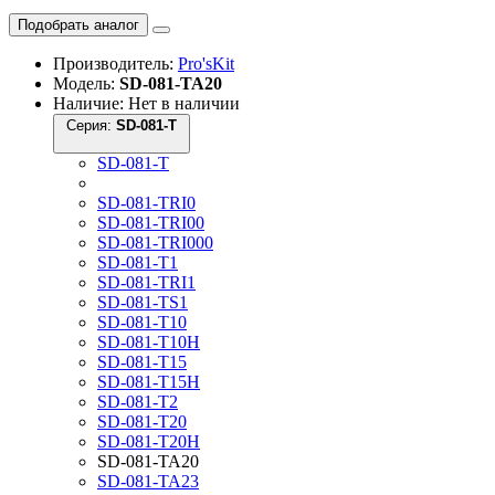
Подобрать аналог
Производитель:
Pro'sKit
Модель:
SD-081-TA20
Наличие: Нет в наличии
Серия:
SD-081-T
SD-081-T
SD-081-TRI0
SD-081-TRI00
SD-081-TRI000
SD-081-T1
SD-081-TRI1
SD-081-TS1
SD-081-T10
SD-081-T10H
SD-081-T15
SD-081-T15H
SD-081-T2
SD-081-T20
SD-081-T20H
SD-081-TA20
SD-081-TA23