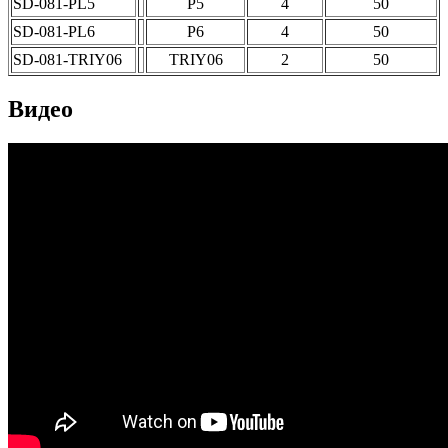
SD-081-PL5
P5
4
50
SD-081-PL6
P6
4
50
SD-081-TRIY06
TRIY06
2
50
Видео