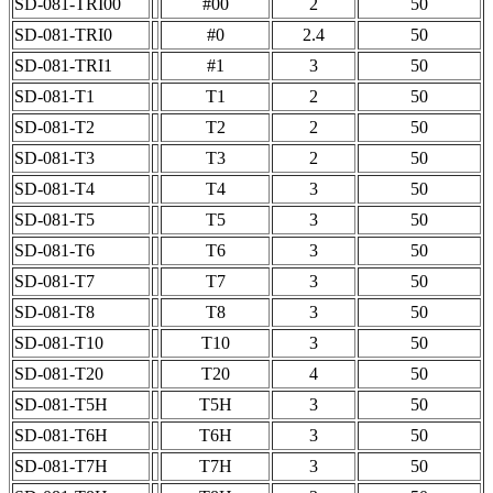
SD-081-TRI00
#00
2
50
SD-081-TRI0
#0
2.4
50
SD-081-TRI1
#1
3
50
SD-081-T1
T1
2
50
SD-081-T2
T2
2
50
SD-081-T3
T3
2
50
SD-081-T4
T4
3
50
SD-081-T5
T5
3
50
SD-081-T6
T6
3
50
SD-081-T7
T7
3
50
SD-081-T8
T8
3
50
SD-081-T10
T10
3
50
SD-081-T20
T20
4
50
SD-081-T5H
T5H
3
50
SD-081-T6H
T6H
3
50
SD-081-T7H
T7H
3
50