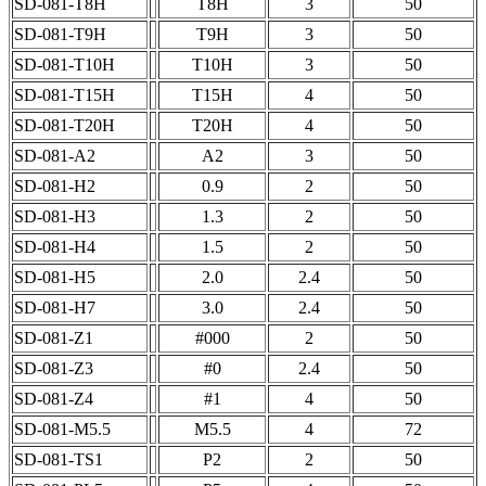
SD-081-T8H
T8H
3
50
SD-081-T9H
T9H
3
50
SD-081-T10H
T10H
3
50
SD-081-T15H
T15H
4
50
SD-081-T20H
T20H
4
50
SD-081-A2
A2
3
50
SD-081-H2
0.9
2
50
SD-081-H3
1.3
2
50
SD-081-H4
1.5
2
50
SD-081-H5
2.0
2.4
50
SD-081-H7
3.0
2.4
50
SD-081-Z1
#000
2
50
SD-081-Z3
#0
2.4
50
SD-081-Z4
#1
4
50
SD-081-M5.5
M5.5
4
72
SD-081-TS1
P2
2
50