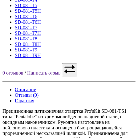
SD-081-T5
SD-081-T5H
SD-081-T6
SD-081-T6H
SD-081-T7
SD-081-T7H
SD-081-T8
SD-081-T8H
SD-081-T9
SD-081-T9H
0 отзывов
/
Написать отзыв
Описание
Отзывы (0)
Гарантия
Прецизионная пятиконечная отвертка Pro'sKit SD-081-TS1
типа "Pentalobe" из хромомолибденованадиевой стали, с
оксидным наконечником. Рукоятка изготовлена из
нейлонового пластика и оснащена быстровращающейся
прорезиненной нескользящей шляпкой. Предназначена для