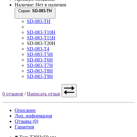
Наличие: Нет в наличии
Серия:
SD-083-TH
SD-083-TH
SD-083-T10H
SD-083-T15H
SD-083-T20H
SD-083-T4
SD-083-T5H
SD-083-T6H
SD-083-T7H
SD-083-T8H
SD-083-T9H
0 отзывов
/
Написать отзыв
Описание
Доп. информация
Отзывы (0)
Гарантия