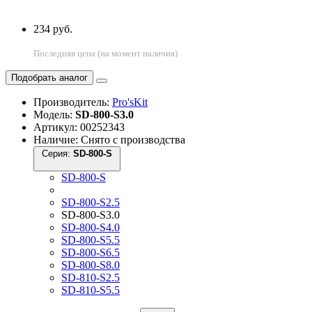
234 руб.
Последняя цена (на момент наличия)
Подобрать аналог
Производитель:
Pro'sKit
Модель:
SD-800-S3.0
Артикул: 00252343
Наличие: Снято с производства
Серия:
SD-800-S
SD-800-S
SD-800-S2.5
SD-800-S3.0
SD-800-S4.0
SD-800-S5.5
SD-800-S6.5
SD-800-S8.0
SD-810-S2.5
SD-810-S5.5