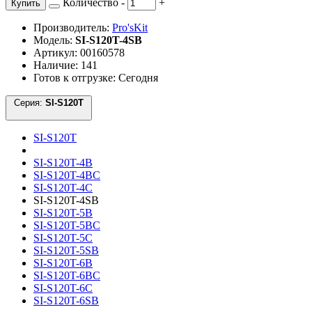
Количество
-
+
Купить
Производитель:
Pro'sKit
Модель:
SI-S120T-4SB
Артикул: 00160578
Наличие: 141
Готов к отгрузке: Сегодня
Серия:
SI-S120T
SI-S120T
SI-S120T-4B
SI-S120T-4BC
SI-S120T-4C
SI-S120T-4SB
SI-S120T-5B
SI-S120T-5BC
SI-S120T-5C
SI-S120T-5SB
SI-S120T-6B
SI-S120T-6BC
SI-S120T-6C
SI-S120T-6SB