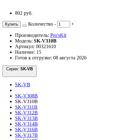
802 руб.
Количество
-
+
Купить
Производитель:
Pro'sKit
Модель:
SK-V310B
Артикул: 00321610
Наличие: 15
Готов к отгрузке: 08 августа 2026
Серия:
SK-VB
SK-VB
SK-V308B
SK-V310B
SK-V311B
SK-V312B
SK-V313B
SK-V314B
SK-V316B
SK-V317B