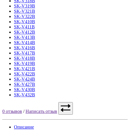
SK-V318B
SK-V319B
SK-V321B
SK-V322B
SK-V410B
SK-V411B
SK-V412B
SK-V413B
SK-V414B
SK-V416B
SK-V417B
SK-V418B
SK-V419B
SK-V421B
SK-V422B
SK-V424B
SK-V427B
SK-V430B
SK-V432B
0 отзывов
/
Написать отзыв
Описание