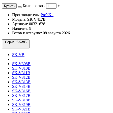
Количество
-
+
Купить
Производитель:
Pro'sKit
Модель:
SK-V417B
Артикул: 00321628
Наличие: 9
Готов к отгрузке: 08 августа 2026
Серия:
SK-VB
SK-VB
SK-V308B
SK-V310B
SK-V311B
SK-V312B
SK-V313B
SK-V314B
SK-V316B
SK-V317B
SK-V318B
SK-V319B
SK-V321B