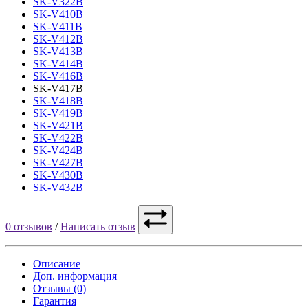
SK-V322B
SK-V410B
SK-V411B
SK-V412B
SK-V413B
SK-V414B
SK-V416B
SK-V417B
SK-V418B
SK-V419B
SK-V421B
SK-V422B
SK-V424B
SK-V427B
SK-V430B
SK-V432B
0 отзывов
/
Написать отзыв
Описание
Доп. информация
Отзывы (0)
Гарантия