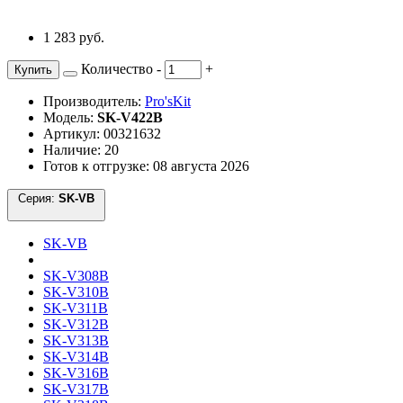
1 283 руб.
Количество
-
+
Купить
Производитель:
Pro'sKit
Модель:
SK-V422B
Артикул: 00321632
Наличие: 20
Готов к отгрузке: 08 августа 2026
Серия:
SK-VB
SK-VB
SK-V308B
SK-V310B
SK-V311B
SK-V312B
SK-V313B
SK-V314B
SK-V316B
SK-V317B