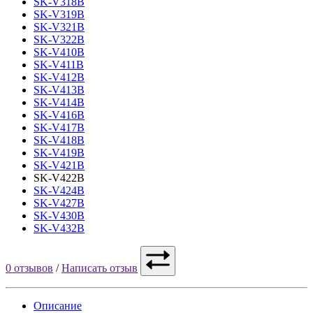
SK-V318B
SK-V319B
SK-V321B
SK-V322B
SK-V410B
SK-V411B
SK-V412B
SK-V413B
SK-V414B
SK-V416B
SK-V417B
SK-V418B
SK-V419B
SK-V421B
SK-V422B
SK-V424B
SK-V427B
SK-V430B
SK-V432B
0 отзывов
/
Написать отзыв
Описание