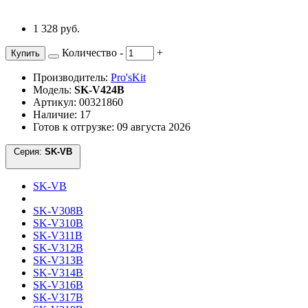
1 328 руб.
Количество
-
+
Купить
Производитель:
Pro'sKit
Модель:
SK-V424B
Артикул: 00321860
Наличие: 17
Готов к отгрузке: 09 августа 2026
Серия:
SK-VB
SK-VB
SK-V308B
SK-V310B
SK-V311B
SK-V312B
SK-V313B
SK-V314B
SK-V316B
SK-V317B