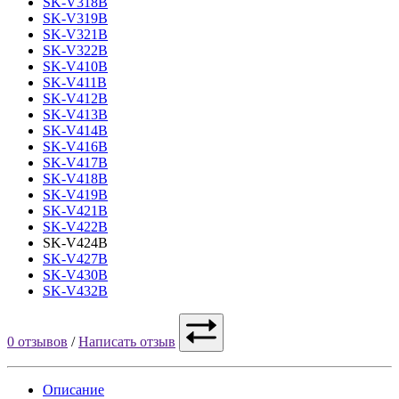
SK-V318B
SK-V319B
SK-V321B
SK-V322B
SK-V410B
SK-V411B
SK-V412B
SK-V413B
SK-V414B
SK-V416B
SK-V417B
SK-V418B
SK-V419B
SK-V421B
SK-V422B
SK-V424B
SK-V427B
SK-V430B
SK-V432B
0 отзывов
/
Написать отзыв
Описание