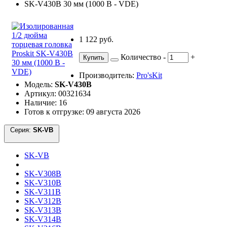
1 122 руб.
Количество
-
+
Купить
Производитель:
Pro'sKit
Модель:
SK-V430B
Артикул: 00321634
Наличие: 16
Готов к отгрузке: 09 августа 2026
Серия:
SK-VB
SK-VB
SK-V308B
SK-V310B
SK-V311B
SK-V312B
SK-V313B
SK-V314B