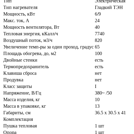
Тип
Элек­три­че­ская
Тип нагревателя
Глад­кий ТЭН
Мощность, кВт
6/9
Макс. ток, А
24
Мощность вентилятора, Вт
40
Тепловая энергия, кКалл/ч
7740
Воздушный поток, м3/ч
820
Увеличение темп-ры за один проход, градус
65
Площадь обогрева, до, м2
100
Двойные стенки
есть
Термопредохранитель
есть
Клавиша сброса
нет
Продувка
нет
Класс защиты
I
Напряжение, В/Гц
380~ /50
Масса изделия, кг
10
Масса в упаковке, кг
13
Габариты, см
36.5 х 30.5 х 41
Комплектация
Пушка тепловая
1 шт
Опора
1 шт