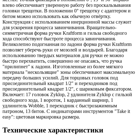
влево обеспечивает уверенную работу без проскальзывания
головки трещотки. В положении 0° трещотку с адаптером и
битом можно использовать как обычную отвёртку.
Конструкция с использованием инерционной массы служит
для ускорения процесса завинчивания. Вращательно-
симметричная форма ручки Kraftform и гильза свободного
хода способствуют быстроте процесса завинчивания.
Великолепно подогнанная по ладони форма ручки Kraftform
позволяет уберечь руки от мозолей и волдырей. Благодаря
использованию твердых материалов для ручки ее можно
быстро перехватить, совершенно не опасаясь, что ручка
"прилипнет" к ладони. Изготовленные из более мягкого
материала "нескользящие" зоны обеспечивают максимальную
передачу больших усилий. Для торцовых головок под
присоединительный квадрат 1/2" и переходников под
присоединительный квадрат 1/2", с шариковым фиксатором.
Включает: 17 головок Zyklop, 2 удлинителя Zyklop с гильзой
свободного хода, 1 вороток, 1 карданный шарнир, 1
удлинитель Wobble, 1 переходник с быстрозажимным
патроном, 13 битов. С индикаторами инструментов "Take it
easy": цветовая маркировка размера.
Технические характеристики