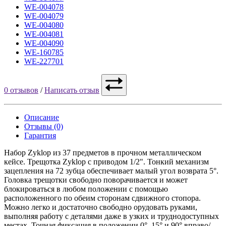
WE-004078
WE-004079
WE-004080
WE-004081
WE-004090
WE-160785
WE-227701
0 отзывов
/
Написать отзыв
Описание
Отзывы (0)
Гарантия
Набор Zyklop из 37 предметов в прочном металлическом
кейсе. Трещотка Zyklop с приводом 1/2". Тонкий механизм
зацепления на 72 зубца обеспечивает малый угол возврата 5°.
Головка трещотки свободно поворачивается и может
блокироваться в любом положении с помощью
расположенного по обеим сторонам сдвижного стопора.
Можно легко и достаточно свободно орудовать руками,
выполняя работу с деталями даже в узких и труднодоступных
местах. Точная фиксация в положении 0°, 15° и 90° вправо/