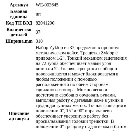
Артикул
WE-003645
Базовая
шт
единица
Код ТН ВЭД
82041200
Количество
37
деталей
Ширина,mm
310
Набор Zyklop из 37 предметов в прочном
металлическом кейсе. Трещотка Zyklop с
приводом 1/2". Тонкий механизм зацепления
на 72 зубца обеспечивает малый угол
возврата 5°. Головка трещотки свободно
поворачивается и может блокироваться в
любом положении с помощью
расположенного по обеим сторонам
сдвижного стопора. Можно легко и
достаточно свободно орудовать руками,
выполняя работу с деталями даже в узких и
труднодоступных местах. Точная фиксация в
положении 0°, 15° и 90° вправо/влево
Описание
обеспечивает уверенную работу без
артикула
проскальзывания головки трещотки. В
положении 0° трещотку с адаптером и битом