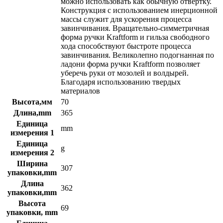
можно использовать как обычную отвёртку.
Конструкция с использованием инерционной
массы служит для ускорения процесса
завинчивания. Вращательно-симметричная
форма ручки Kraftform и гильза свободного
хода способствуют быстроте процесса
завинчивания. Великолепно подогнанная по
ладони форма ручки Kraftform позволяет
уберечь руки от мозолей и волдырей.
Благодаря использованию твердых
материалов
Высота,мм
70
Длина,mm
365
Единица
mm
измерения 1
Единица
g
измерения 2
Ширина
307
упаковки,mm
Длина
362
упаковки,mm
Высота
69
упаковки, mm