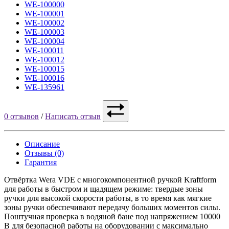
WE-100000
WE-100001
WE-100002
WE-100003
WE-100004
WE-100011
WE-100012
WE-100015
WE-100016
WE-135961
0 отзывов
/
Написать отзыв
Описание
Отзывы (0)
Гарантия
Отвёртка Wera VDE с многокомпонентной ручкой Kraftform
для работы в быстром и щадящем режиме: твердые зоны
ручки для высокой скорости работы, в то время как мягкие
зоны ручки обеспечивают передачу больших моментов силы.
Поштучная проверка в водяной бане под напряжением 10000
В для безопасной работы на оборудовании с максимально