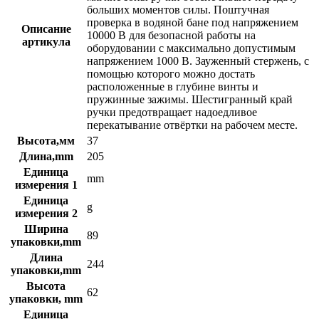
больших моментов силы. Поштучная
проверка в водяной бане под напряжением
Описание
10000 В для безопасной работы на
артикула
оборудовании с максимально допустимым
напряжением 1000 В. Зауженный стержень, с
помощью которого можно достать
расположенные в глубине винты и
пружинные зажимы. Шестигранный край
ручки предотвращает надоедливое
перекатывание отвёртки на рабочем месте.
Высота,мм
37
Длина,mm
205
Единица
mm
измерения 1
Единица
g
измерения 2
Ширина
89
упаковки,mm
Длина
244
упаковки,mm
Высота
62
упаковки, mm
Единица