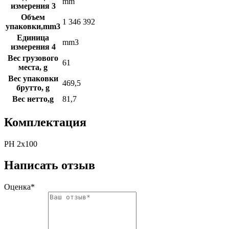
mm
измерения 3
Объем
1 346 392
упаковки,mm3
Единица
mm3
измерения 4
Вес грузового
61
места, g
Вес упаковки
469,5
брутто, g
Вес нетто,g
81,7
Комплектация
PH 2x100
Написать отзыв
Оценка*