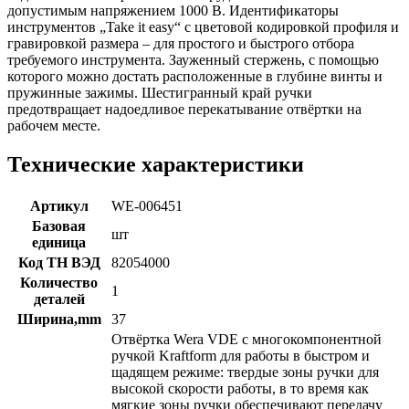
допустимым напряжением 1000 В. Идентификаторы
инструментов „Take it easy“ с цветовой кодировкой профиля и
гравировкой размера – для простого и быстрого отбора
требуемого инструмента. Зауженный стержень, с помощью
которого можно достать расположенные в глубине винты и
пружинные зажимы. Шестигранный край ручки
предотвращает надоедливое перекатывание отвёртки на
рабочем месте.
Технические характеристики
Артикул
WE-006451
Базовая
шт
единица
Код ТН ВЭД
82054000
Количество
1
деталей
Ширина,mm
37
Отвёртка Wera VDE с многокомпонентной
ручкой Kraftform для работы в быстром и
щадящем режиме: твердые зоны ручки для
высокой скорости работы, в то время как
мягкие зоны ручки обеспечивают передачу