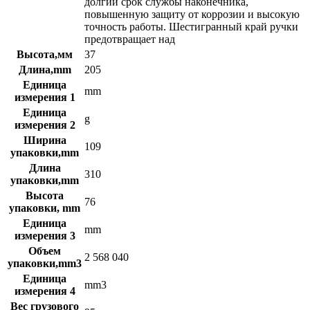
долгий срок службы наконечника,
повышенную защиту от коррозии и высокую
точность работы. Шестигранный край ручки
предотвращает над
Высота,мм
37
Длина,mm
205
Единица
mm
измерения 1
Единица
g
измерения 2
Ширина
109
упаковки,mm
Длина
310
упаковки,mm
Высота
76
упаковки, mm
Единица
mm
измерения 3
Объем
2 568 040
упаковки,mm3
Единица
mm3
измерения 4
Вес грузового