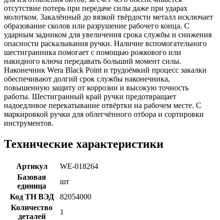
отсутствие потерь при передаче силы даже при ударах
молотком. Закалённый до вязкой твёрдости металл исключает
образование сколов или разрушение рабочего конца. С
ударным задником для увеличения срока службы и снижения
опасности раскалывания ручки. Наличие вспомогательного
шестигранника помогает с помощью рожкового или
накидного ключа передавать больший момент силы.
Наконечник Wera Black Point и трудоёмкий процесс закалки
обеспечивают долгий срок службы наконечника,
повышенную защиту от коррозии и высокую точность
работы. Шестигранный край ручки предотвращает
надоедливое перекатывание отвёртки на рабочем месте. С
маркировкой ручки для облегчённого отбора и сортировки
инструментов.
Технические характеристики
Артикул
WE-018264
Базовая
шт
единица
Код ТН ВЭД
82054000
Количество
1
деталей