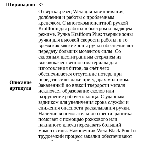
Ширина,mm
37
Отвёртка-резец Wera для завинчивания,
долбления и работы с проблемным
крепежом. С многокомпонентной ручкой
Kraftform для работы в быстром и щадящем
режиме. Ручка Kraftform Plus: твердые зоны
ручки для высокой скорости работы, в то
время как мягкие зоны ручки обеспечивают
передачу больших моментов силы. Со
сквозным шестигранным стержнем из
высококачественного материала для
изготовления битов, за счёт чего
обеспечивается отсутствие потерь при
передаче силы даже при ударах молотком.
Описание
Закалённый до вязкой твёрдости металл
артикула
исключает образование сколов или
разрушение рабочего конца. С ударным
задником для увеличения срока службы и
снижения опасности раскалывания ручки.
Наличие вспомогательного шестигранника
помогает с помощью рожкового или
накидного ключа передавать больший
момент силы. Наконечник Wera Black Point и
трудоёмкий процесс закалки обеспечивают