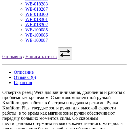
WE-018283
WE-018287
WE-018300
WE-018301
WE-018302
WE-100085
WE-100086
WE-100087
0 отзывов
/
Написать отзыв
Описание
Отзывы (0)
Гарантия
Отвёртка-резец Wera для завинчивания, долбления и работы с
проблемным крепежом. С многокомпонентной ручкой
Kraftform для работы в быстром и щадящем режиме. Ручка
Kraftform Plus: твердые зоны ручки для высокой скорости
работы, в то время как мягкие зоны ручки обеспечивают
передачу больших моментов силы. Со сквозным
шестигранным стержнем из высококачественного материала
для изготовления битов, за счёт чего обеспечивается